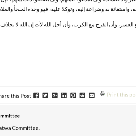
به، واستغاثة به وضراعة إليه، وتوكلا عليه، فهو وحده الملجأ والملاذ
العسر، وأن الفرج مع الكرب، وأن أجل الله لآت إن الله لا يخلاف ا
Print this po
hare this Post
ommittee
atwa Committee.