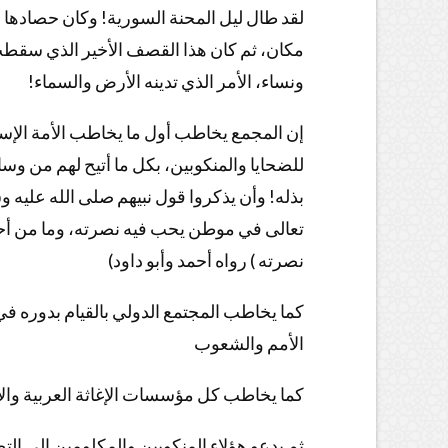
لقد طال ليل المحنة السورية! وكان حصادها
مكان، ثم كان هذا القصف الأخير الذي سقطت
ونساء، الأمر الذي تدينه الأرض والسماء!
إن المجمع يخاطب أول ما يخاطب الأمة الإس
للضحايا والمنكوبين، بكل ما أتيح لهم من وس
بذله! وأن يذكروا قول نبيهم صلى الله عليه 
تعالى في موطن يحب فيه نصرته، وما من أحد
نصرته ) رواه أحمد وأبو داود)
كما يخاطب المجتمع الدولي بالقيام بدوره في
الأمم والشعوب
كما يخاطب كل مؤسسات الإغاثة العربية والإس
ثم يدعو هؤلاء المنكوبين والمكلومين إلى ال