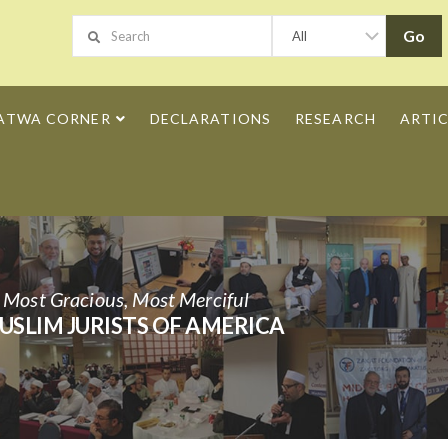
ATWA CORNER
DECLARATIONS
RESEARCH
ARTIC
h Most Gracious, Most Merciful
USLIM JURISTS OF AMERICA