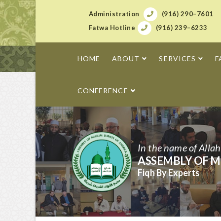
Administration
(916) 290–7601
Fatwa Hotline
(916) 239–6233
HOME
ABOUT
SERVICES
F
CONFERENCE
In the name of Alla
ASSEMBLY OF M
Fiqh By Experts