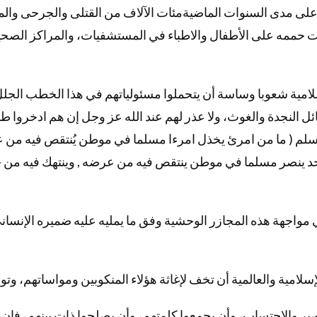
 على مدى السنوات الماضيةمئات الآلاف من القتلى والجرحى والم
 حممه على الأطفال والاطباء في المستشفيات، والمراكز الصحية،
لامية شعوبا وساسة أن يتحملوا مسئولياتهم في هذا الخطب الجلل
ائل النجدة والغوث، ولا عذر لهم عند الله عز وجل إن هم ادخروا 
وسلم ( ما من امرئ يخذل امرءا مسلما في موطن يُنتقص فيه من عرض
 ينصر مسلما في موطن ينتقص فيه من عرضه , وينتهك فيه من حر
 مواجهة هذه المجازر الوحشية وفق ما يمليه عليه ضميره الإنسان
لامية والعالمية أن تخف لإغاثة هؤلاء المنكوبين ومواساتهم، وتو
تصبر والاحتساب، وأن يجمعوا كلمتهم، وأن يصلحوا ذات بينهم، فإ