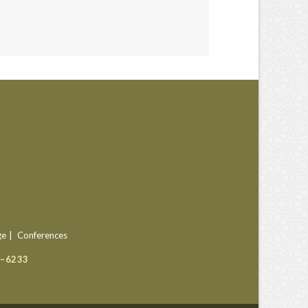
ge
Conferences
9–6233