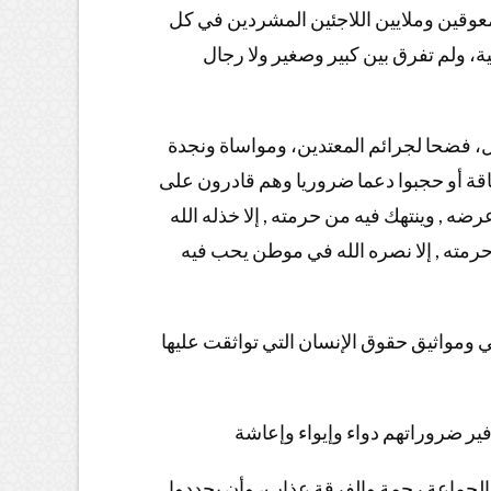
عوقين وملايين اللاجئين المشردين في كل
 ولم تفرق بين كبير وصغير ولا رجال
، فضحا لجرائم المعتدين، ومواساة ونجدة
طاقة أو حجبوا دعما ضروريا وهم قادرون على
ه , وينتهك فيه من حرمته , إلا خذله الله
مته , إلا نصره الله في موطن يحب فيه
ي ومواثيق حقوق الإنسان التي تواثقت عليها
فير ضروراتهم دواء وإيواء وإعاشة
ن الجماعة رحمة والفرقة عذاب، وأن يجددوا