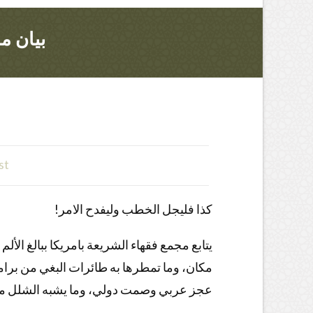
بيان م
st
كذا فليجل الخطب وليفدح الامر!
يتابع مجمع فقهاء الشريعة بامريكا ببالغ ال
مكان، وما تمطرها به طائرات البغي من برا
عجز عربي وصمت دولي، وما يشبه الشلل من ا