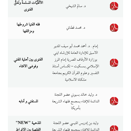
الأقلّيّات المسلمةُ وتَغيُّرِ
د. سالم الشيخي
الفتوى
فقه الفتيا شروطها
د. محمد قطناني
ومزالقها
ﺇﻣﺎﻡ . ﺩ. ﺃﺣﻤﺪ ﻣﺤﻤﺪ ﺃﺑﻮ ﺳﻴﻒ اﻟﻤﺪﻳﺮ
اﻻﺳﺒﻖ ﻟﻺدارة اﻟﻌﺎﻣﺔ ﻟﻺرﺷﺎد اﻳﻨﻲ
ﺑﻮزارة اﻷوﻗﺎف اﻟﻤﺼﺮﻳﺔ إﻣﺎم اﻟﻤﺮﺰ
الفتوى بين أهلية المفتي
اﻹﺳﻼﻣﻲ ﺑﻤﺴﻜﻴﺖ - ﺗﻜﺴﺎس أﺳﺘﺎذ
وفوضى الافتاء
التفسير وﻋﻠﻮم اﻟﻘﺮآن اﻟﻜﺮﻳﻢ ﺑﺠﺎﻣﻌﺔ
ﻣﺸﻜﺎة اﻻﺳﻼﻣﻴﺔ
ﺩ. ﻭﻟﻴﺪ ﺧﺎﻟﺪ ﺑﺴﻴﻮﻧﻲ عضو اللجنة
الدائمة للإفتاء بمجمع فقهاء الشريعة
المستفتي و آدابه
بأمريكا
وليد بن إدريس المنيسي عضو اللجنة
"NEW" المذهبية
الدائمة للإفتاء بمجمع فقهاء الشريعة
الفقهية بين الإفراط