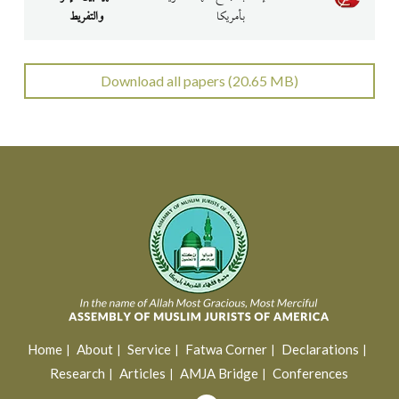
بأمريكا
والتفريط
Download all papers (20.65 MB)
Home
About
Service
Fatwa Corner
Declarations
Research
Articles
AMJA Bridge
Conferences