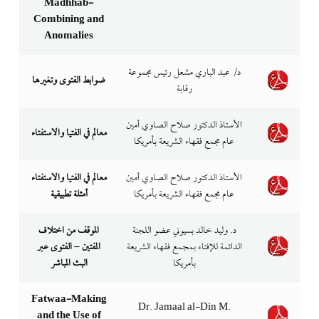
Madhhab-
Combining and
Anomalies
ﺩ/ ﻋﺒﺪ ﺍﻟﺒﺎﺭﻱ ﻣﺸﻌﻞ رﺋﻴﺲ ﻣﺠﻤﻮﻋﺔ
ضوابط الفتوى وتغيرها
رﻗﺎﺑﺔ
الأستاذ الدكتور صلاح الصاوي أمين
معالم في الفتيا والاستفتاء
عام مجمع فقهاء الشريعة بأمريكا
الأستاذ الدكتور صلاح الصاوي أمين
معالم في الفتيا والاستفتاء
عام مجمع فقهاء الشريعة بأمريكا
أمثلة تطبيقية
ﺩ. ﻭﻟﻴﺪ ﺧﺎﻟﺪ ﺑﺴﻴﻮﻧﻲ عضو اللجنة
الموقف من اختلاف
الدائمة للإفتاء بمجمع فقهاء الشريعة
المفتين – الفتوى عبر
بأمريكا
البث المباشر
Fatwaa-Making
Dr. Jamaal al-Din M.
and the Use of