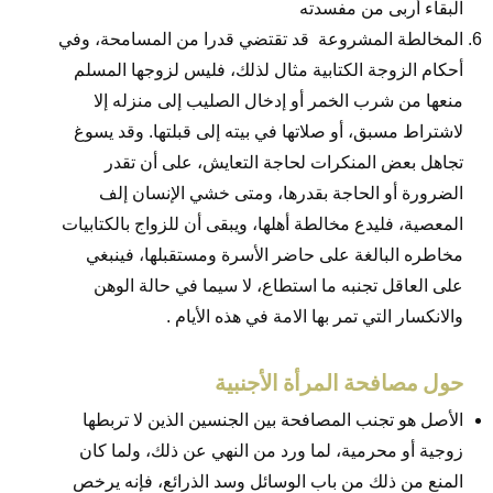
البقاء أربى من مفسدته
المخالطة المشروعة قد تقتضي قدرا من المسامحة، وفي
أحكام الزوجة الكتابية مثال لذلك، فليس لزوجها المسلم
منعها من شرب الخمر أو إدخال الصليب إلى منزله إلا
لاشتراط مسبق، أو صلاتها في بيته إلى قبلتها. وقد يسوغ
تجاهل بعض المنكرات لحاجة التعايش، على أن تقدر
الضرورة أو الحاجة بقدرها، ومتى خشي الإنسان إلف
المعصية، فليدع مخالطة أهلها، ويبقى أن للزواج بالكتابيات
مخاطره البالغة على حاضر الأسرة ومستقبلها، فينبغي
على العاقل تجنبه ما استطاع، لا سيما في حالة الوهن
والانكسار التي تمر بها الامة في هذه الأيام .
حول مصافحة المرأة الأجنبية
الأصل هو تجنب المصافحة بين الجنسين الذين لا تربطها
زوجية أو محرمية، لما ورد من النهي عن ذلك، ولما كان
المنع من ذلك من باب الوسائل وسد الذرائع، فإنه يرخص