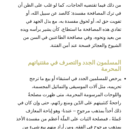
من ذلك فيما تقتضيه الحاجات، كما لو غلب على الظن أن
في ترك المصافحة مفسدة: كالصد عن سبيل الله، أو
تفويت حق له، أو لحوق مفسدة به، مع بذل الجهد في
تفادي هذه المصافحة ما استطاع، كأن يشير برأسه ويده
من بعيد ونحوه، وفي مصافحة الطاعنين في السن من
الشيوخ والعجائز فسحة عند أمن الفتنة.
المسلمون الجدد والتصرف في مقتنياتهم
المحرمة
يرخص للمسلمين الجدد في استبقاء أو بيع ما ترجح
تحريمه، مثل آلات الموسيقى والتماثيل المجسمة،
واللوحات المرسومة المحرمة، متى ظهرت مصلحةٌ
راجحةٌ كتثبيتهم على الدّين ومنع ردّتهم، حتى وإن كان في
ذلك أخذاً بمذهب مرجوحٍ – عندنا- وهو إباحة المعازف
جُملةً ، فمصلحة الثبات على الملّة أعظم من مفسدة الأخذ
بمذهبٍ مرجوحٍ في الفقه. ومن أراد منهم بيع شيءٍ من