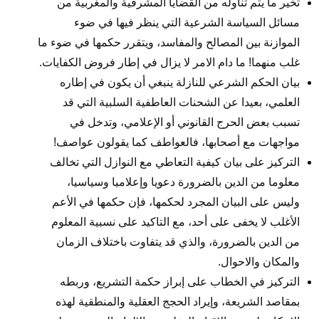
تخير ما يتم تناوله من القضايا المشرقية والمغربية من
مسائل السياسة الشرعية التي ينظر فيها في ضوء
الموازنة بين المصالح والمفاسد، ويتقرر حكمها في ضوء ما
غلب منهما! ما دام الامر لا يزال في إطار فروض الكفايات.
بيان الحكم الشرعي للنازلة ينبغي أن يكون في إطاره
العلمي، بعيدا عن الشحنات العاطفية السلبية التي قد
تسبب بعض الحرج القانوني أو الإعلامي، وتدخل في
مواجهات مع أصحابها، فالعواطف كما يقولون عواصف!
التركيز على بيان كيفية التعاطي مع النوازل التي تخالف
معلوما من الدين بالضرورة دعويا وإعلاميا وسياسيا،
وليس على البيان المجرد لحكمها، فإن حكمها في الأعم
الأغلب لا يخفى على أحد، مع التاكيد على نسبية المعلوم
من الدين بالضرورة، والذي قد يتفاوت باختلاف الزمان
والمكان والاحوال.
التركيز في الخطاب على إبراز حكمة التشريع، وربطه
بمقاصد الشريعة، وإيراد الحجج العقلية والمنطقية لهذه