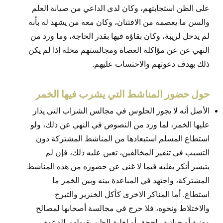
على الظن استجابتهم، وكان لدى الداعي من صيانة العلم
والسن ما يعصمه من الافتتان، وكان معه من يشهد له بأنه
لم يدخل لريبة، وكان بقاؤه فيها بقدر الحاجة، وما ورد من
النهي عن عن مؤاكلة العصاة ومجالستهم محله إذا لم يكن
ذلك بهدف دعوتهم والاحتساب عليهم.
حول حضور المناشط التي يشرب فيها الخمر
الأصل أنه لا يجوز الجلوس في مجالس الشراب التي يدار
عليها الخمر، لما ورد من النصوص في النهي عن ذلك، ولو
استطاع المسلم استبعادها من المناشط المشتركة دون
التسبب في تنفير المخالفين، تعين عليه ذلك، فإن لم
يتيسر أنكر بقلبه فيما لا غنى عن حضوره من هذه المناشط
المشتركة، واجتهد في المباعدة بينه وبين الخمر ما
استطاع. أما المناكر الاخرى كأكل الخنزير والتبرج
والاختلاط ونحوه، فلا حرج في مجالسة أصحابها لمصالح
مهنية أو حياتية راجحة، أو لغلبة الظن بقبولهم للدعوة