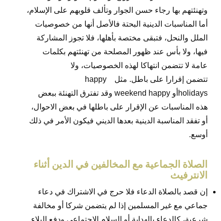
وتهنئتهم بها رجاء حسن الجوار وتألف قلوبهم على الإسلام،
أما المناسبات الدينية البحتة فالأصل أنها من خصوصيات
الملل والنحل، فتبقى مختصة بأهلها، فلا تجوز المشاركة
فيها، ولا بأس عند ظهور المصلحة من تهنئتهم بكلمات
عامة لا تتضمن انتهاكا لهذه الخصوصيات، ولا
تتضمن إقرارا على باطل. مثل happy
holidaysأو weekend happy وقد تفترق التهنئة ببعض
هذه المناسبات عن الإقرار على باطلها في بعض الاحوال،
أو تفقد المناسبة الدينية بعدها الديني فيكون الأمر في ذلك
أوسع.
الصلاة الجماعية مع المخالفين في الدين أثناء
الانترفيث
إن قصد بالصلاة الدعاء فلا حرج في الاشتراك في دعاء
جماعي مع غير المسلمين إذا لم يتضمن شركا أو مخالفة
شرعية، كالدعاء بالهداية أو السلام الاجتماعي ودفع البلاء