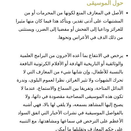
حول الموسيقى
الأصل في المعازف المنع لكونها من المحرمات أو من
المشتبهات على أدنى تقدير، ويتأكد هذا فيما كان منها مثيرا
للغرائز وداعيا إلى الفحش أو مفضيا إلى الضرر، ويستثنى
من ذلك الدف في الأعراس ونحوها.
يرخص في الانتفاع بما أعده الآخرون من البرامج العلمية
والوثائقية أو التاريخية الهادفة أو الأفلام الكرتونية النافعة
بالنسبة للأطفال، وإن شابها شيء من المعازف التي لا
تحرك الشهوات ولا تثير الغرائز، نظرا لعموم البلوى، وندرة
البدائل المتاحة، وتفريقا بين السماع والاستماع، عندما لا
تكون هذه الموسيقى المصاحبة مقصودة في ذاتها، ولا
يصيخ إليها المشاهد بسمعه، ولا يلقي لها بالا، فهي أشبه
بالفواصل الموسيقية في نشرات الأخبار التي اتفق السواد
الأعظم على الترخص في سماعها ومشاهدتها، مع التنبيه
على حكم المعازف وتقليلها ما أمكن.