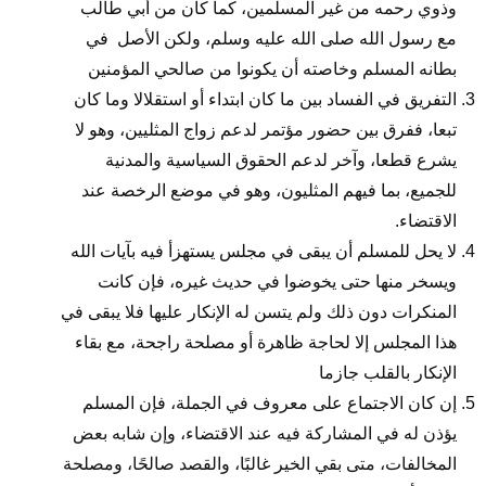
وذوي رحمه من غير المسلمين، كما كان من أبي طالب
مع رسول الله صلى الله عليه وسلم، ولكن الأصل في
بطانه المسلم وخاصته أن يكونوا من صالحي المؤمنين
التفريق في الفساد بين ما كان ابتداء أو استقلالا وما كان
تبعا، ففرق بين حضور مؤتمر لدعم زواج المثليين، وهو لا
يشرع قطعا، وآخر لدعم الحقوق السياسية والمدنية
للجميع، بما فيهم المثليون، وهو في موضع الرخصة عند
الاقتضاء.
لا يحل للمسلم أن يبقى في مجلس يستهزأ فيه بآيات الله
ويسخر منها حتى يخوضوا في حديث غيره، فإن كانت
المنكرات دون ذلك ولم يتسن له الإنكار عليها فلا يبقى في
هذا المجلس إلا لحاجة ظاهرة أو مصلحة راجحة، مع بقاء
الإنكار بالقلب جازما
إن كان الاجتماع على معروف في الجملة، فإن المسلم
يؤذن له في المشاركة فيه عند الاقتضاء، وإن شابه بعض
المخالفات، متى بقي الخير غالبًا، والقصد صالحًا، ومصلحة