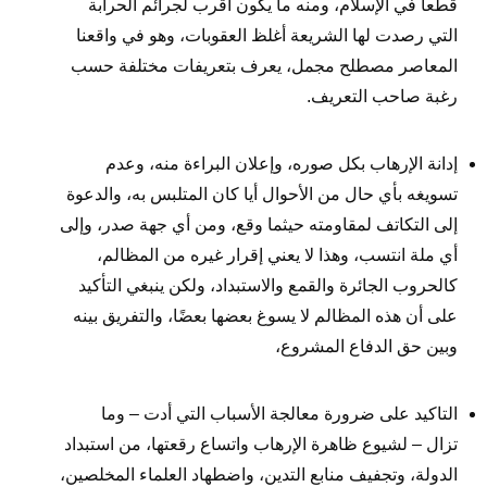
قطعا في الإسلام، ومنه ما يكون أقرب لجرائم الحرابة
التي رصدت لها الشريعة أغلظ العقوبات، وهو في واقعنا
المعاصر مصطلح مجمل، يعرف بتعريفات مختلفة حسب
رغبة صاحب التعريف.
إدانة الإرهاب بكل صوره، وإعلان البراءة منه، وعدم
تسويغه بأي حال من الأحوال أيا كان المتلبس به، والدعوة
إلى التكاتف لمقاومته حيثما وقع، ومن أي جهة صدر، وإلى
أي ملة انتسب، وهذا لا يعني إقرار غيره من المظالم،
كالحروب الجائرة والقمع والاستبداد، ولكن ينبغي التأكيد
على أن هذه المظالم لا يسوغ بعضها بعضًا، والتفريق بينه
وبين حق الدفاع المشروع،
التاكيد على ضرورة معالجة الأسباب التي أدت – وما
تزال – لشيوع ظاهرة الإرهاب واتساع رقعتها، من استبداد
الدولة، وتجفيف منابع التدين، واضطهاد العلماء المخلصين،