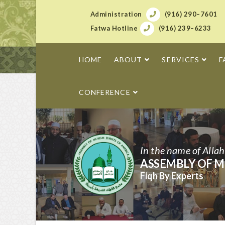
Administration
(916) 290–7601
Fatwa Hotline
(916) 239–6233
HOME
ABOUT
SERVICES
F
CONFERENCE
In the name of Alla
ASSEMBLY OF M
Fiqh By Experts