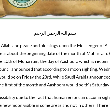
بسم الله الرحمن الرحيم
 to Allah, and peace and blessings upon the Messenger of A
year about the beginning date of the month of Muharram. 
he 10th of Muharram, the day of Aashoora which is recomm
ouncil announced that according to a moon sighting, Wedn
ould be on Friday the 23rd. While Saudi Arabia announced
 first of the month and Aashoora would be this Saturday
ossibility due to the fact that human error can occur in si
new moon visible in some areas and not in others. Therefo