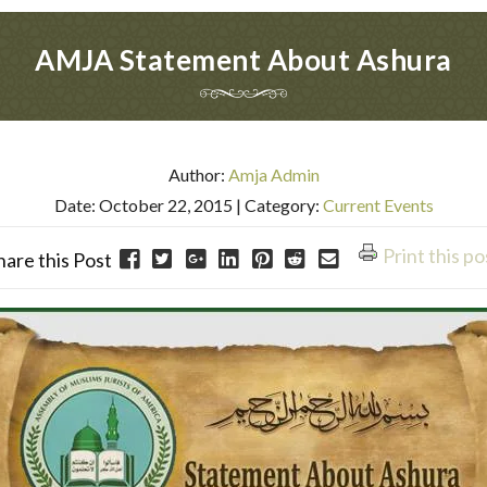
AMJA Statement About Ashura
Author:
Amja Admin
Date: October 22, 2015
| Category:
Current Events
Print this po
hare this Post