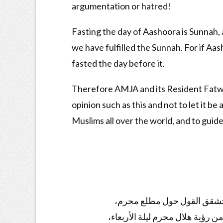
argumentation or hatred!
Fasting the day of Aashoora is Sunnah, a
we have fulfilled the Sunnah. For if Aash
fasted the day before it.
Therefore AMJA and its Resident Fatwa 
opinion such as this and not to let it be
Muslims all over the world, and to guide
لة وتشقق القول حول مطلع محرم
من رؤية هلال محرم ليلة الأربعاء