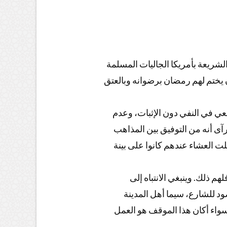
لشريعة بأمريكا الجاليات المسلمة
 يختم لهم رمضان برضوانه وبالعتق
طعي في النفي دون الإثبات، وعدم
رآى أنه من التوفيق بين المذاهب
أن يعمل أهل كل منطقة زمنية برؤيتهم (time zones) ة
هم ذلك. وينبغي الانتباه إلى
ود للشارع، سيما أهل المدينة
، سواء أكان هذا الموقف هو العمل