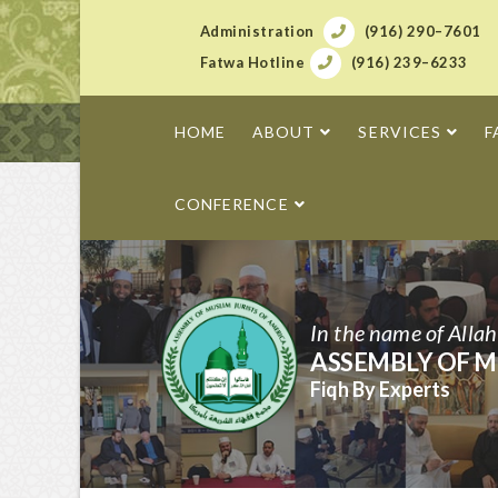
Administration
(916) 290–7601
Fatwa Hotline
(916) 239–6233
HOME
ABOUT
SERVICES
F
CONFERENCE
In the name of Alla
ASSEMBLY OF M
Fiqh By Experts