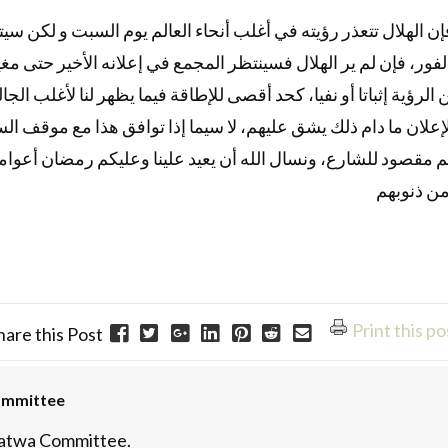
إن الهلال تتعذر رؤيته في أغلب أنحاء العالم يوم السبت و لكن سيتا
الفور، فإن لم ير الهلال فسينتظر المجمع في إعلانه الأخير حتى
ية إثباتا أو نفيا، كحد أقصى للإطاقة فيما يظهر لنا لأغلب الجالي
ا الإعلان ما دام ذلك يشق عليهم، لا سيما إذا توافق هذا مع موقف ال
 مقصود للشارع، ونسال الله أن يعيد علينا وعليكم رمضان أعواما
من ذنوبهم
Print this po
hare this Post
ommittee
atwa Committee.