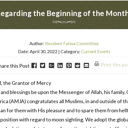
Regarding the Beginning of the Mon
Author:
Resident Fatwa Committee
Date: April 30, 2022
| Category:
Current Events
Print this po
hare this Post
l, the Grantor of Mercy
ce and blessings be upon the Messenger of Allah, his family
ica (AMJA) congratulates all Muslims, in and outside of t
an for them with His pleasure and to spare them from hellf
 position with regard to moon sighting. We adopt the global 