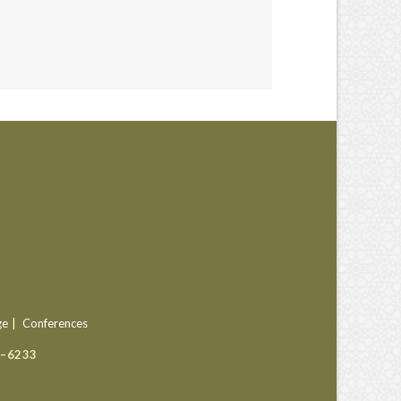
ge
Conferences
9–6233