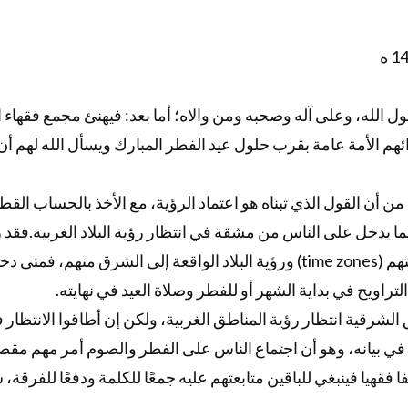
ل الله، وعلى آله وصحبه ومن والاه؛ أما بعد: فيهنئ مجمع فقهاء ا
هم الأمة عامة بقرب حلول عيد الفطر المبارك ويسأل الله لهم أن
ن أن القول الذي تبناه هو اعتماد الرؤية، مع الأخذ بالحساب الق
ما يدخل على الناس من مشقة في انتظار رؤية البلاد الغربية.فقد 
ورؤية البلاد الواقعة إلى الشرق منهم، فمتى دخلت العشاء عندهم كانوا على بين
تراويح في بداية الشهر أو للفطر وصلاة العيد في نهايته
الشرقية انتظار رؤية المناطق الغربية، ولكن إن أطاقوا الانتظار فل
 في بيانه، وهو أن اجتماع الناس على الفطر والصوم أمر مهم مقص
فا فقهيا فينبغي للباقين متابعتهم عليه جمعًا للكلمة ودفعًا للفرقة