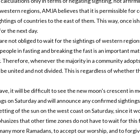
calculations only in terms of negating sighting, not affirm
in western regions, AMJA believes that it is permissible for
ghtings of countries to the east of them. This way, once is
for the next day.
are not obliged to wait for the sightings of western region
people in fasting and breaking the fast is an important matt
y. Therefore, whenever the majority in a community adopts a
be united and not divided. This is regardless of whether t
e, it will be difficult to see the new moon’s crescent in 
gs on Saturday and will announce any confirmed sightings rig
ting of the sun on the west coast on Saturday, since it wo
hasizes that other time zones do not have to wait for this
 many more Ramadans, to accept our worship, and to forgive