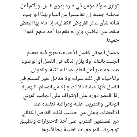
توارى سوأة مؤمن في قبره بدون غسل، ويأثم أهل
محلته جميعا إن تقاعسوا عن القيام بهذا الواجب،
شأنه شأن سائر الفروض الكفائية، إذا قام بها البعض
سقط عن الباقين، وإن لم يقم بها أحد منهم أثموا
جميعا.
وغسل الموتى كغسل الأحياء، يجزئ فيه تعميم
الجسد بالماء، ولا يلزم الدلك في الغسل أو الوضوء
عند جماهير أهل العلم، عدا المالكية، والموتى
والأحياء في ذلك سواء، ولا مدخل لغير المسلم في
الغسل لأنها عبادة فلا تصح إلا من المسلم، اللهم إلا
إذا اقتصر دوره على الإشراف على الجانب المهني
الوقائي والتدريب عليه ومراقبة تنفيذه عند
الاقتضاء. وعلى من احتسب لذلك االفرض الكفائي
من المسلمين التدرب على أخذ الاحترازات وتطبيق
توجيهات المرجعيات الطبية بحذافيرها.