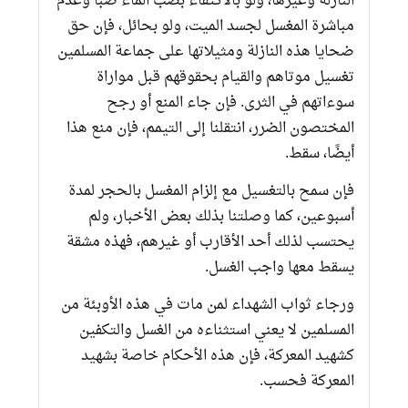
النازلة وغيرها، ولو بالاكتفاء بصب الماء صبا وعدم
مباشرة المغسل لجسد الميت، ولو بحائل، فإن حق
ضحايا هذه النازلة ومثيلاتها على جماعة المسلمين
تغسيل موتاهم والقيام بحقوقهم قبل مواراة
سوءاتهم في الثرى. فإن جاء المنع أو رجح
المختصون الضرر، انتقلنا إلى التيمم، فإن منع هذا
أيضًا، سقط.
فإن سمح بالتغسيل مع إلزام المغسل بالحجر لمدة
أسبوعين، كما وصلتنا بذلك بعض الأخبار، ولم
يحتسب لذلك أحد الأقارب أو غيرهم، فهذه مشقة
يسقط معها واجب الغسل.
ورجاء ثواب الشهداء لمن مات في هذه الأوبئة من
المسلمين لا يعني استثناءه من الغسل والتكفين
كشهيد المعركة، فإن هذه الأحكام خاصة بشهيد
المعركة فحسب.