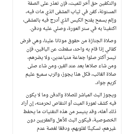
والتكفين حق آخر للميت، فإن تعذر على الصفة
المسنونة، كفن في ثياب المشفى الذي مات فيه،
وإلم يسمح بفتح الكيس الذي أدرج فيه بالمشفى،
اكتفينا به في ستر العورة، وصلي عليه ودفن.
وصلاة الجنازة من حقوق موتانا علينا، وهي فرض
كفائي إذا قام به واحد، سقطت عن الباقين، فإن
تيسر أكثر صلوا جماعة متباعدين، ولا يضرهم،
ومن شاء صلاها بعد عند القبر، ومن شاء صلى
صلاة الغائب، فكل هذا يجوز، والرب سميع عليم
كريم جواد.
ويجوز البث المباشر للصلاة والدفن وما لا يكون
فيه كشف لعورة الميت أو انتقاص لحرمته، إن أراد
ذلك أهله، وقد يتيسر من هذه التقنيات ما يحفظ
الخصوصية، فيكون البث للأهل والمقربين دون
غيرهم، تسكينًا لقلوبهم، ودفعًا لغصة عدم