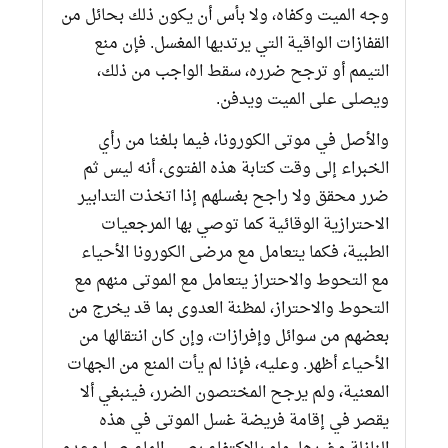
وجه الميت وكفاه، ولا بأس أن يكون ذلك بحائل من
القفازات الواقية التي يرتديها المغسل. فإن منع
التيمم أو ترجح ضرره، سقط الواجب من ذلك،
ويصلى على الميت ويدفن.
والأصل في موتى الكورونا، فيما بلغنا من رأي
الخبراء إلى وقت كتابة هذه الفتوى، أنه ليس ثم
ضرر محقق ولا راجح بغسلهم إذا اتخذت التدابير
الاحترازية الوقائية كما توصي بها المرجعيات
الطبية، فكما يتعامل مع مرضى الكورونا الأحياء
مع التحوط والاحتراز يتعامل مع الموتى منهم مع
التحوط والاحتراز، لمظنة العدوى بما قد يخرج من
بعضهم من سوائل وإفرازات، وإن كان انتقالها من
الأحياء أظهر. وعليه، فإذا لم يأت المنع من الجهات
المعنية، ولم يرجح المختصون الضرر، فينبغي ألا
يقصر في إقامة فريضة غسل الموتى في هذه