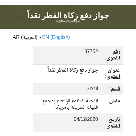
جواز دفع زكاة الفطر نقداً
EN (English)
-
AR (العربية)
رقم
87752
الفتوى
:
عنوان
جواز دفع زكاة الفطر نقداً
الفتوى
:
قسم
:
الزكاة
مفتي
:
اللجنة الدائمة للإفتاء بمجمع
فقهاء الشريعة بأمريكا
تاريخ
04/12/2020
الفتوى
: