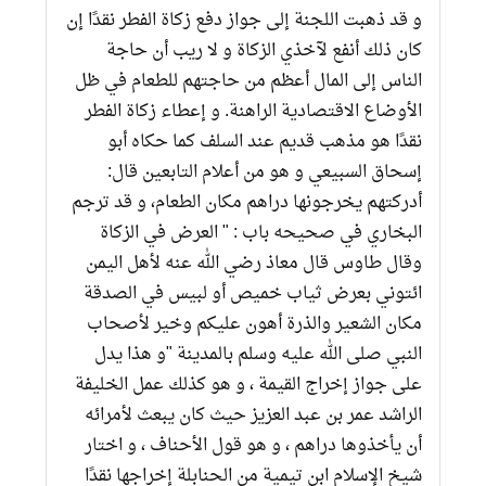
و قد ذهبت اللجنة إلى جواز دفع زكاة الفطر نقدًا إن
كان ذلك أنفع لآخذي الزكاة و لا ريب أن حاجة
الناس إلى المال أعظم من حاجتهم للطعام في ظل
الأوضاع الاقتصادية الراهنة. و إعطاء زكاة الفطر
نقدًا هو مذهب قديم عند السلف كما حكاه أبو
إسحاق السبيعي و هو من أعلام التابعين قال:
أدركتهم يخرجونها دراهم مكان الطعام، و قد ترجم
البخاري في صحيحه باب : " العرض في الزكاة
وقال طاوس قال معاذ رضي الله عنه لأهل اليمن
ائتوني بعرض ثياب خميص أو لبيس في الصدقة
مكان الشعير والذرة أهون عليكم وخير لأصحاب
النبي صلى الله عليه وسلم بالمدينة "و هذا يدل
على جواز إخراج القيمة ، و هو كذلك عمل الخليفة
الراشد عمر بن عبد العزيز حيث كان يبعث لأمرائه
أن يأخذوها دراهم ، و هو قول الأحناف ، و اختار
شيخ الإسلام ابن تيمية من الحنابلة إخراجها نقدًا